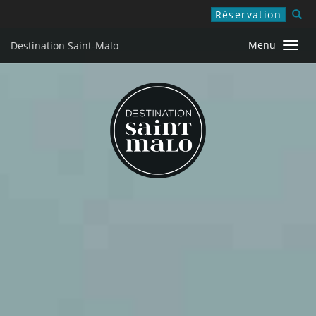
Réservation
Fermer X
Menu
Destination Saint-Malo
Afficher
Que faire à Saint-Malo ?
la
navigati