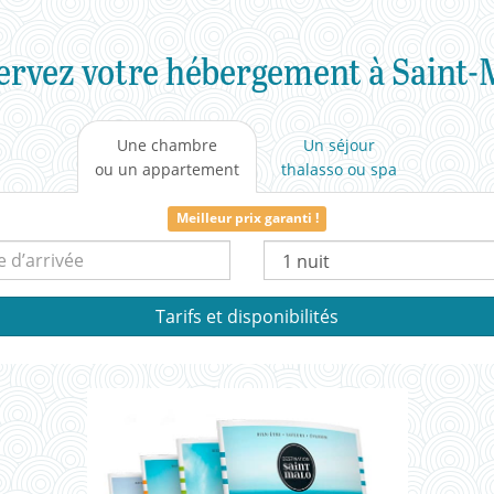
ervez votre hébergement à Saint-
Une chambre
Un séjour
ou un appartement
thalasso
ou spa
Meilleur prix garanti !
Date
Nombre
d’arrivée :
de
nuit(s) :
Tarifs et disponibilités