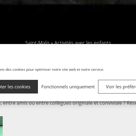
Saint-Malo
»
Activités avec les enfants
 Game « Les Mystères Mac’
ons des cookies pour optimiser notre site web et notre service.
ces du capitaine Mac’h Low
ter les cookies
Fonctionnels uniquement
Voir les préfé
le, entre amis ou entre collègues originale et conviviale ? 