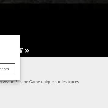
h Low »
rences
Réservez un Escape Game unique sur les traces