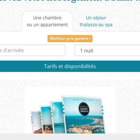
Une chambre
Un séjour
ou un appartement
thalasso
ou spa
Meilleur prix garanti !
Date
Nombre
d’arrivée :
de
nuit(s) :
Tarifs et disponibilités