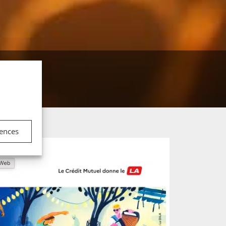
Malo
rences