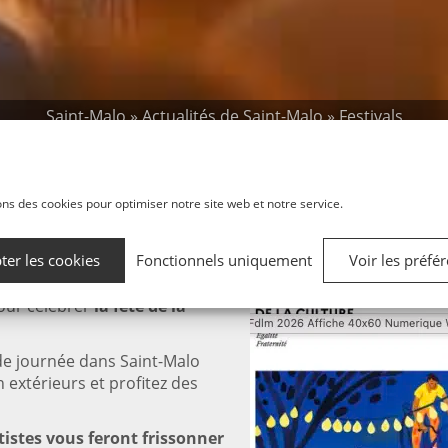
Saint-Malo
»
Actualités de Saint-Malo
»
Festivals
fête de la musique à Saint-
ons des cookies pour optimiser notre site web et notre service.
Publié le
16 juin 2025
ter les cookies
Fonctionnels uniquement
Voir les préfé
 orchestres, amateurs et
pour célébrer
la fête de la
de journée dans Saint-Malo
 extérieurs et profitez des
tistes vous feront frissonner