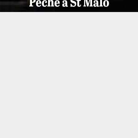
Pêche à St Malo
Appréciez un moment de détente en mer accompagné
d’un guide de pêche. Embarquez avec Ollivier Berry,
membre de la fédération française des moniteurs
guides de pêche, pour découvrir la baie de St-
Malo autrement. Depuis le bord ou en bateau, ce guide
partagera avec vous ses meilleurs conseils
pour pêcher des poissons comme le bar, le maquereau
et la dorade.
Grandes Marées
Pour
les Grandes Marées
, bénéficiez, avec Ollivier
Berry, d’une sortie en groupe sur l’ile Harbour (face à
Dinard). A partir de 50 € par personnes sur une base
de 9 participants.Durée de la sortie : 4 heures
Contact