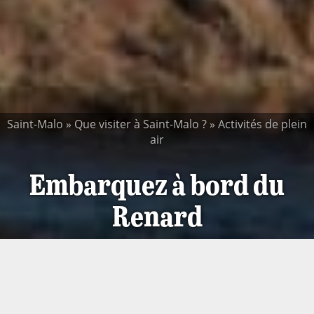
Saint-Malo
»
Que visiter à Saint-Malo ?
»
Activités de plein
air
Embarquez à bord du
Renard
Lancé en 1812, le Renard a été le dernier navire armé
par le célèbre corsaire Robert Surcouf. Depuis 1991,
une réplique de ce côtre corsaire navigue dans la baie
de St-Malo, pour le plus grand plaisir des amateurs de