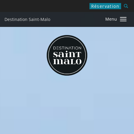
Réservation
Fermer X
Menu
Destination Saint-Malo
Afficher
Que faire à Saint-Malo ?
la
navigati